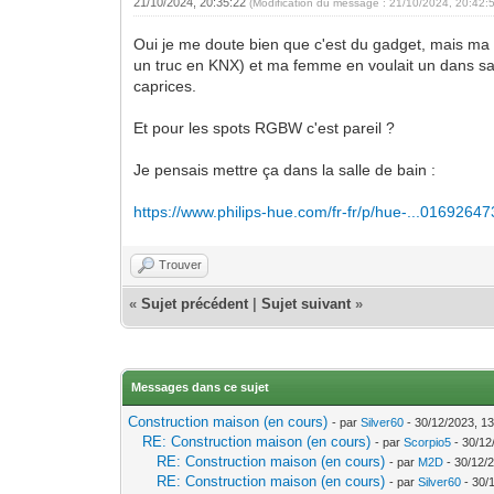
21/10/2024, 20:35:22
(Modification du message : 21/10/2024, 20:42:
Oui je me doute bien que c'est du gadget, mais ma 
un truc en KNX) et ma femme en voulait un dans sa do
caprices.
Et pour les spots RGBW c'est pareil ?
Je pensais mettre ça dans la salle de bain :
https://www.philips-hue.com/fr-fr/p/hue-...0169264
Trouver
«
Sujet précédent
|
Sujet suivant
»
Messages dans ce sujet
Construction maison (en cours)
- par
Silver60
- 30/12/2023, 13
RE: Construction maison (en cours)
- par
Scorpio5
- 30/12
RE: Construction maison (en cours)
- par
M2D
- 30/12/
RE: Construction maison (en cours)
- par
Silver60
- 30/