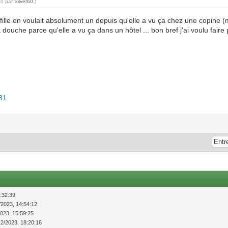
50 par
Silver60
.)
fille en voulait absolument un depuis qu'elle a vu ça chez une copine 
uche parce qu'elle a vu ça dans un hôtel ... bon bref j'ai voulu faire 
731
:32:39
/2023, 14:54:12
2023, 15:59:25
12/2023, 18:20:16