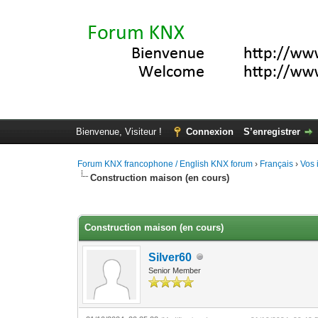
Bienvenue, Visiteur !
Connexion
S’enregistrer
Forum KNX francophone / English KNX forum
›
Français
›
Vos 
Construction maison (en cours)
Moyenne : 0 (0 vote(s))
1
2
3
4
5
Construction maison (en cours)
Silver60
Senior Member