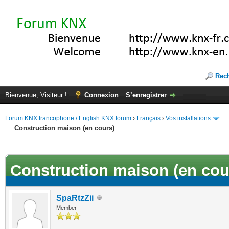
Rec
Bienvenue, Visiteur !
Connexion
S’enregistrer
Forum KNX francophone / English KNX forum
›
Français
›
Vos installations
Construction maison (en cours)
(s))
Construction maison (en cou
SpaRtzZii
Member