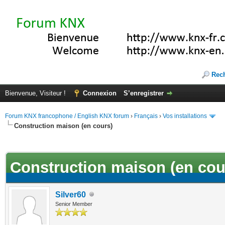
Rec
Bienvenue, Visiteur !
Connexion
S’enregistrer
Forum KNX francophone / English KNX forum
›
Français
›
Vos installations
Construction maison (en cours)
(s))
Construction maison (en cou
Silver60
Senior Member