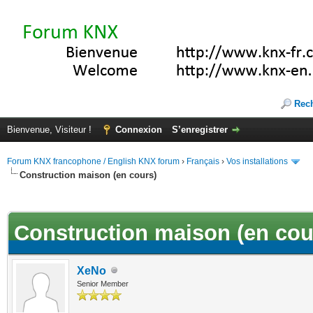
Rec
Bienvenue, Visiteur !
Connexion
S’enregistrer
Forum KNX francophone / English KNX forum
›
Français
›
Vos installations
Construction maison (en cours)
(s))
Construction maison (en cou
XeNo
Senior Member