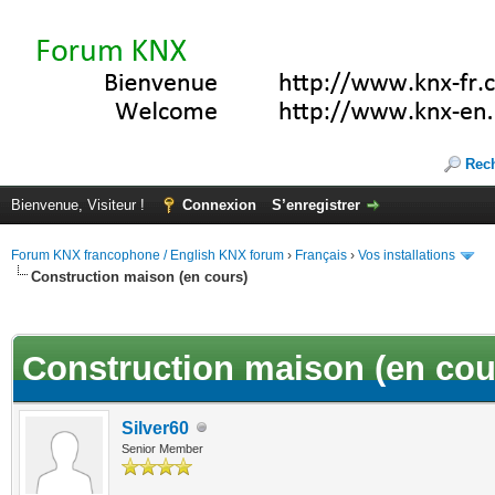
Rec
Bienvenue, Visiteur !
Connexion
S’enregistrer
Forum KNX francophone / English KNX forum
›
Français
›
Vos installations
Construction maison (en cours)
(s))
Construction maison (en cou
Silver60
Senior Member