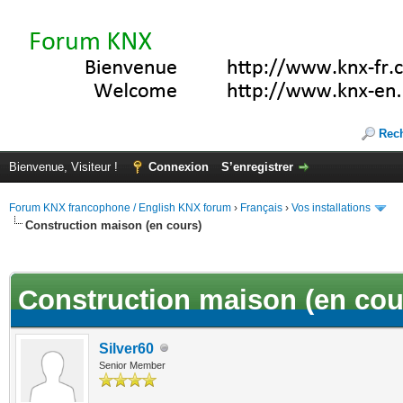
Rec
Bienvenue, Visiteur !
Connexion
S’enregistrer
Forum KNX francophone / English KNX forum
›
Français
›
Vos installations
Construction maison (en cours)
(s))
Construction maison (en cou
Silver60
Senior Member