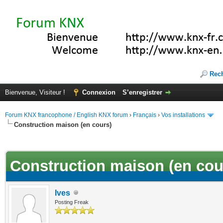
Rec
Bienvenue, Visiteur !
Connexion
S’enregistrer
Forum KNX francophone / English KNX forum
›
Français
›
Vos installations
Construction maison (en cours)
(s))
Construction maison (en cou
Ives
Posting Freak