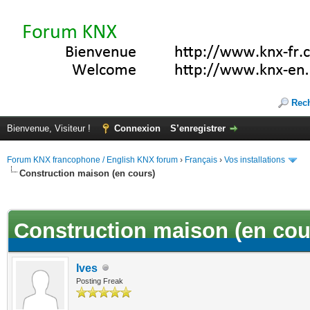
Rec
Bienvenue, Visiteur !
Connexion
S’enregistrer
Forum KNX francophone / English KNX forum
›
Français
›
Vos installations
Construction maison (en cours)
(s))
Construction maison (en cou
Ives
Posting Freak