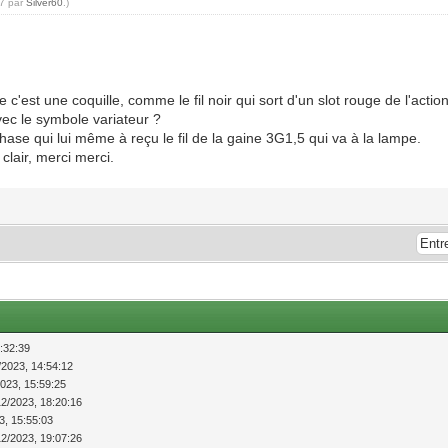
57 par
Silver60
.)
e c'est une coquille, comme le fil noir qui sort d'un slot rouge de l'acti
 avec le symbole variateur ?
phase qui lui même à reçu le fil de la gaine 3G1,5 qui va à la lampe.
clair, merci merci.
:32:39
/2023, 14:54:12
2023, 15:59:25
12/2023, 18:20:16
3, 15:55:03
12/2023, 19:07:26