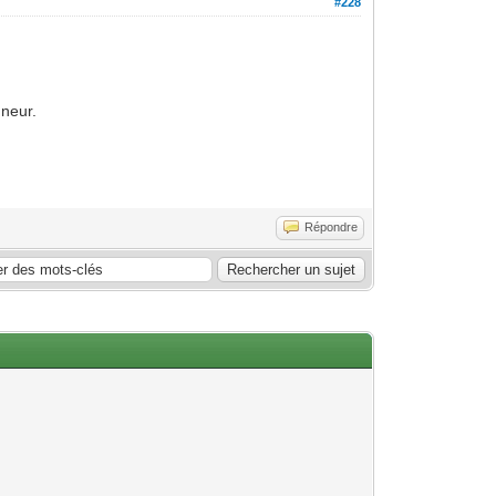
#228
onneur.
Répondre