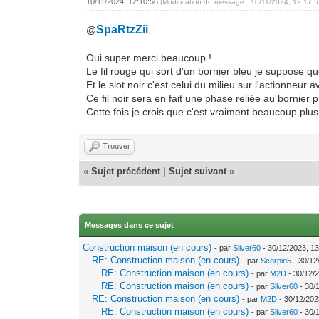
10/11/2024, 12:10:56
(Modification du message : 10/11/2024, 12:17:
SpaRtzZii
@
Oui super merci beaucoup !
Le fil rouge qui sort d'un bornier bleu je suppose qu
Et le slot noir c'est celui du milieu sur l'actionneur
Ce fil noir sera en fait une phase reliée au bornier 
Cette fois je crois que c'est vraiment beaucoup plus 
Trouver
«
Sujet précédent
|
Sujet suivant
»
Messages dans ce sujet
Construction maison (en cours)
- par
Silver60
- 30/12/2023, 13
RE: Construction maison (en cours)
- par
Scorpio5
- 30/12
RE: Construction maison (en cours)
- par
M2D
- 30/12/
RE: Construction maison (en cours)
- par
Silver60
- 30/
RE: Construction maison (en cours)
- par
M2D
- 30/12/202
RE: Construction maison (en cours)
- par
Silver60
- 30/