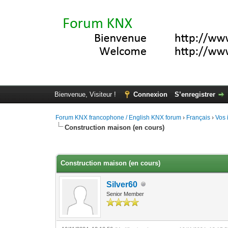
Bienvenue, Visiteur !
Connexion
S’enregistrer
Forum KNX francophone / English KNX forum
›
Français
›
Vos 
Construction maison (en cours)
Moyenne : 0 (0 vote(s))
1
2
3
4
5
Construction maison (en cours)
Silver60
Senior Member