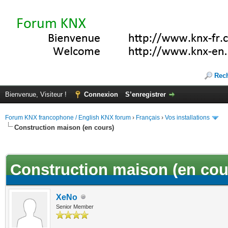
Rec
Bienvenue, Visiteur !
Connexion
S’enregistrer
Forum KNX francophone / English KNX forum
›
Français
›
Vos installations
Construction maison (en cours)
(s))
Construction maison (en cou
XeNo
Senior Member