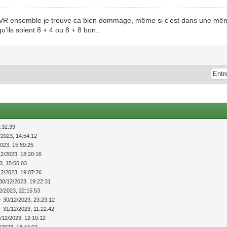
 2 VR ensemble je trouve ca bien dommage, même si c'est dans une mê
'ils soient 8 + 4 ou 8 + 8 bon..
:32:39
/2023, 14:54:12
2023, 15:59:25
12/2023, 18:20:16
3, 15:55:03
12/2023, 19:07:26
30/12/2023, 19:22:31
2/2023, 22:15:53
- 30/12/2023, 23:23:12
- 31/12/2023, 11:22:42
/12/2023, 12:10:12
/2023, 18:44:07