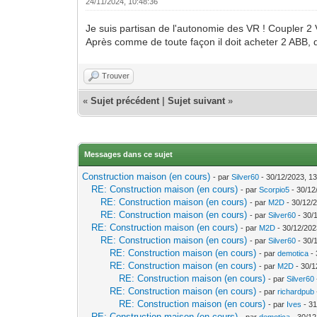
24/11/2024, 10:48:36
Je suis partisan de l'autonomie des VR ! Coupler
Après comme de toute façon il doit acheter 2 ABB, qu
Trouver
«
Sujet précédent
|
Sujet suivant
»
Messages dans ce sujet
Construction maison (en cours)
- par
Silver60
- 30/12/2023, 13
RE: Construction maison (en cours)
- par
Scorpio5
- 30/12
RE: Construction maison (en cours)
- par
M2D
- 30/12/
RE: Construction maison (en cours)
- par
Silver60
- 30/
RE: Construction maison (en cours)
- par
M2D
- 30/12/202
RE: Construction maison (en cours)
- par
Silver60
- 30/
RE: Construction maison (en cours)
- par
demotica
- 
RE: Construction maison (en cours)
- par
M2D
- 30/1
RE: Construction maison (en cours)
- par
Silver60
RE: Construction maison (en cours)
- par
richardpub
RE: Construction maison (en cours)
- par
Ives
- 31
RE: Construction maison (en cours)
- par
demotica
- 30/12