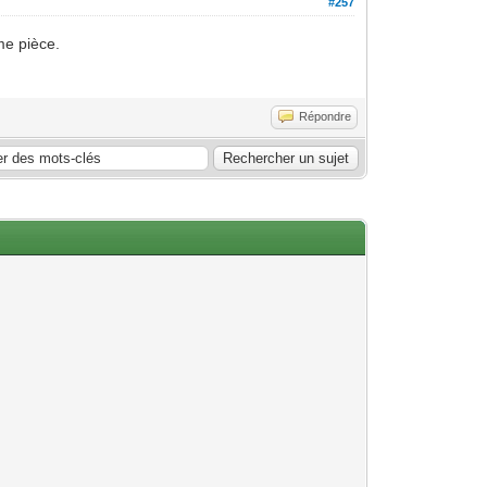
#257
me pièce.
Répondre