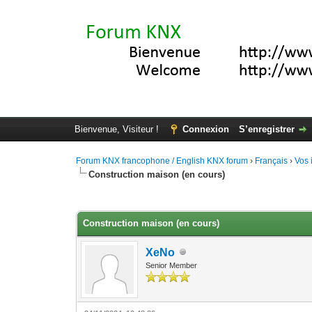
Bienvenue, Visiteur !
Connexion
S’enregistrer
Forum KNX francophone / English KNX forum
›
Français
›
Vos 
Construction maison (en cours)
Moyenne : 0 (0 vote(s))
1
2
3
4
5
Construction maison (en cours)
XeNo
Senior Member