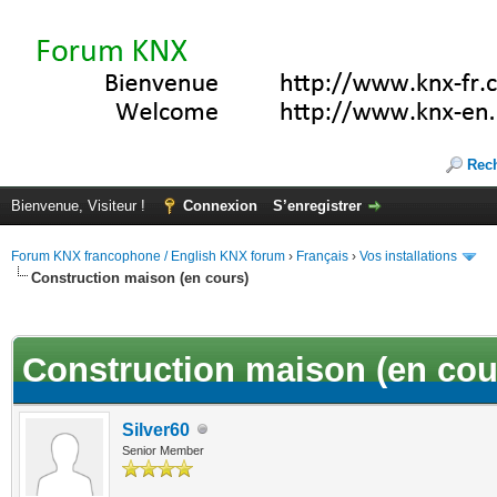
Rec
Bienvenue, Visiteur !
Connexion
S’enregistrer
Forum KNX francophone / English KNX forum
›
Français
›
Vos installations
Construction maison (en cours)
(s))
Construction maison (en cou
Silver60
Senior Member