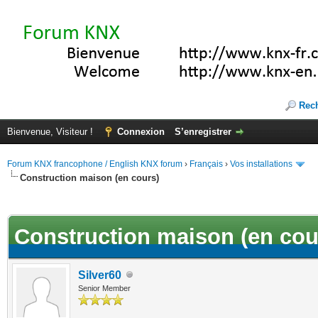
Rec
Bienvenue, Visiteur !
Connexion
S’enregistrer
Forum KNX francophone / English KNX forum
›
Français
›
Vos installations
Construction maison (en cours)
(s))
Construction maison (en cou
Silver60
Senior Member