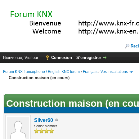
Rec
Bienvenue, Visiteur !
Connexion
S’enregistrer
Forum KNX francophone / English KNX forum
›
Français
›
Vos installations
Construction maison (en cours)
(s))
Construction maison (en cou
Silver60
Senior Member