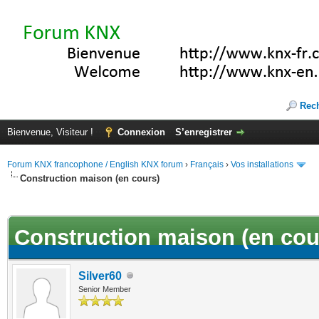
Rec
Bienvenue, Visiteur !
Connexion
S’enregistrer
Forum KNX francophone / English KNX forum
›
Français
›
Vos installations
Construction maison (en cours)
(s))
Construction maison (en cou
Silver60
Senior Member