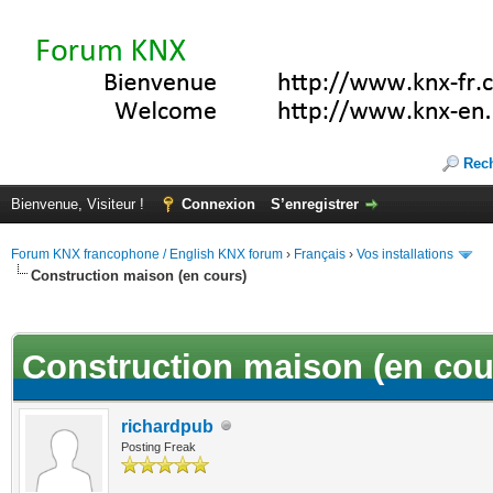
Rec
Bienvenue, Visiteur !
Connexion
S’enregistrer
Forum KNX francophone / English KNX forum
›
Français
›
Vos installations
Construction maison (en cours)
(s))
Construction maison (en cou
richardpub
Posting Freak