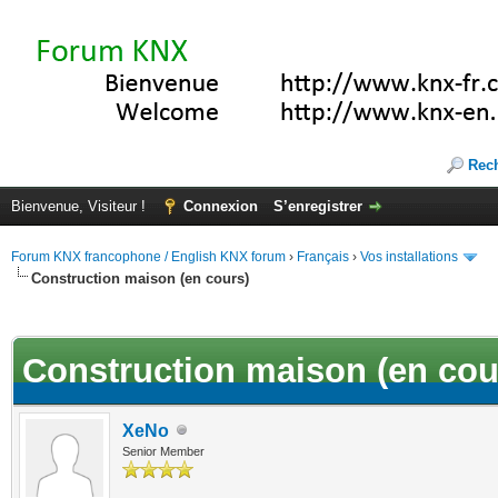
Rec
Bienvenue, Visiteur !
Connexion
S’enregistrer
Forum KNX francophone / English KNX forum
›
Français
›
Vos installations
Construction maison (en cours)
(s))
Construction maison (en cou
XeNo
Senior Member