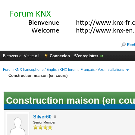
Rec
Bienvenue, Visiteur !
Connexion
S’enregistrer
Forum KNX francophone / English KNX forum
›
Français
›
Vos installations
Construction maison (en cours)
(s))
Construction maison (en cou
Silver60
Senior Member