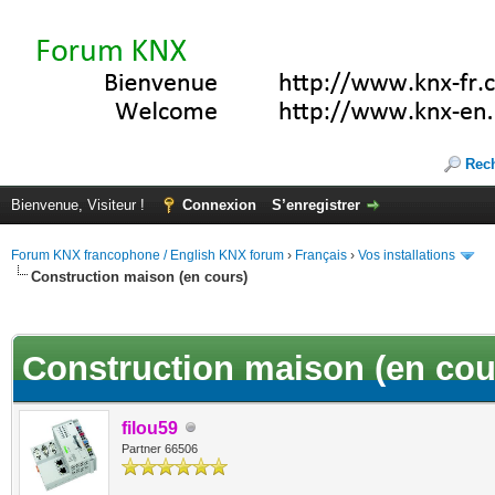
Rec
Bienvenue, Visiteur !
Connexion
S’enregistrer
Forum KNX francophone / English KNX forum
›
Français
›
Vos installations
Construction maison (en cours)
(s))
Construction maison (en cou
filou59
Partner 66506