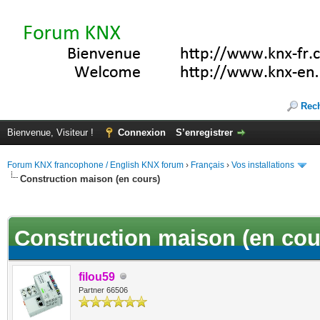
Rec
Bienvenue, Visiteur !
Connexion
S’enregistrer
Forum KNX francophone / English KNX forum
›
Français
›
Vos installations
Construction maison (en cours)
(s))
Construction maison (en cou
filou59
Partner 66506