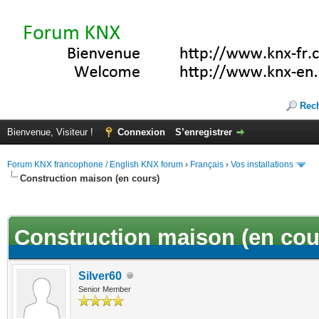
Rec
Bienvenue, Visiteur !
Connexion
S’enregistrer
Forum KNX francophone / English KNX forum
›
Français
›
Vos installations
Construction maison (en cours)
(s))
Construction maison (en cou
Silver60
Senior Member