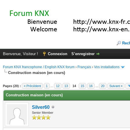
Rec
Bienvenue, Visiteur !
Connexion
S’enregistrer
Forum KNX francophone / English KNX forum
›
Français
›
Vos installations
Construction maison (en cours)
(s))
Pages (20) :
« Précédent
1
...
12
13
14
15
16
...
20
Suivant »
Construction maison (en cours)
Silver60
Senior Member