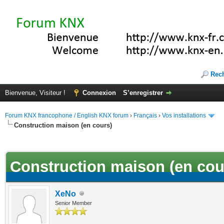
Rec
Bienvenue, Visiteur !
Connexion
S’enregistrer
Forum KNX francophone / English KNX forum
›
Français
›
Vos installations
Construction maison (en cours)
(s))
Construction maison (en cou
XeNo
Senior Member