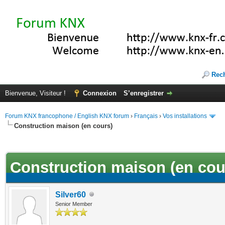
Rec
Bienvenue, Visiteur !
Connexion
S’enregistrer
Forum KNX francophone / English KNX forum
›
Français
›
Vos installations
Construction maison (en cours)
(s))
Construction maison (en cou
Silver60
Senior Member