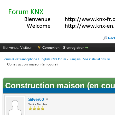
Rec
Bienvenue, Visiteur !
Connexion
S’enregistrer
Forum KNX francophone / English KNX forum
›
Français
›
Vos installations
Construction maison (en cours)
(s))
Construction maison (en cou
Silver60
Senior Member