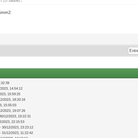
45 par
Silver60
.)
1,5mm2.
:32:39
/2023, 14:54:12
2023, 15:59:25
12/2023, 18:20:16
3, 15:55:03
12/2023, 19:07:26
30/12/2023, 19:22:31
2/2023, 22:15:53
- 30/12/2023, 23:23:12
- 31/12/2023, 11:22:42