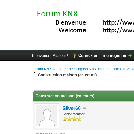
Bienvenue, Visiteur !
Connexion
S’enregistrer
Forum KNX francophone / English KNX forum
›
Français
›
Vos 
Construction maison (en cours)
Moyenne : 0 (0 vote(s))
1
2
3
4
5
Construction maison (en cours)
Silver60
Senior Member