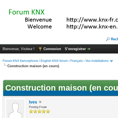
Rec
Bienvenue, Visiteur !
Connexion
S’enregistrer
Forum KNX francophone / English KNX forum
›
Français
›
Vos installations
Construction maison (en cours)
(s))
Construction maison (en cou
Ives
Posting Freak