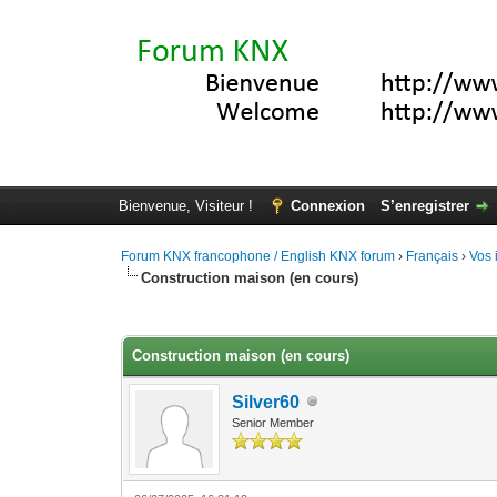
Bienvenue, Visiteur !
Connexion
S’enregistrer
Forum KNX francophone / English KNX forum
›
Français
›
Vos 
Construction maison (en cours)
Moyenne : 0 (0 vote(s))
1
2
3
4
5
Construction maison (en cours)
Silver60
Senior Member