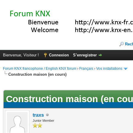
Rec
Bienvenue, Visiteur !
Connexion
S’enregistrer
Forum KNX francophone / English KNX forum
›
Français
›
Vos installations
Construction maison (en cours)
(s))
Construction maison (en cou
traxs
Junior Member