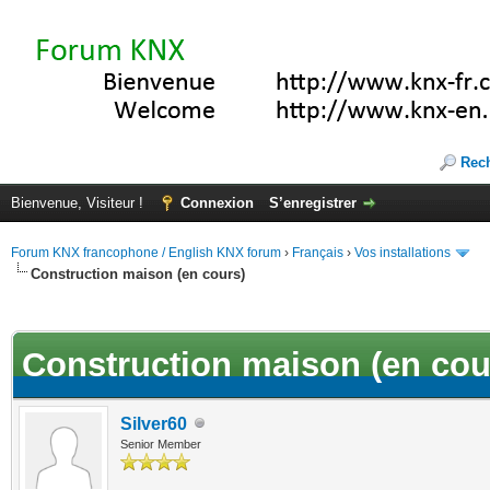
Rec
Bienvenue, Visiteur !
Connexion
S’enregistrer
Forum KNX francophone / English KNX forum
›
Français
›
Vos installations
Construction maison (en cours)
(s))
Construction maison (en cou
Silver60
Senior Member