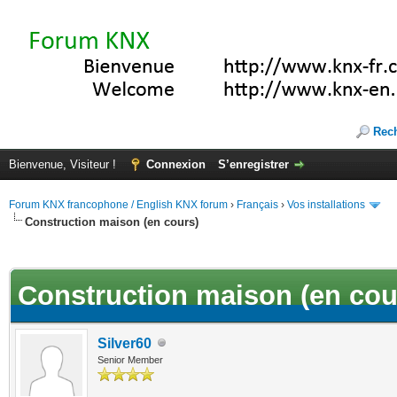
Rec
Bienvenue, Visiteur !
Connexion
S’enregistrer
Forum KNX francophone / English KNX forum
›
Français
›
Vos installations
Construction maison (en cours)
(s))
Construction maison (en cou
Silver60
Senior Member