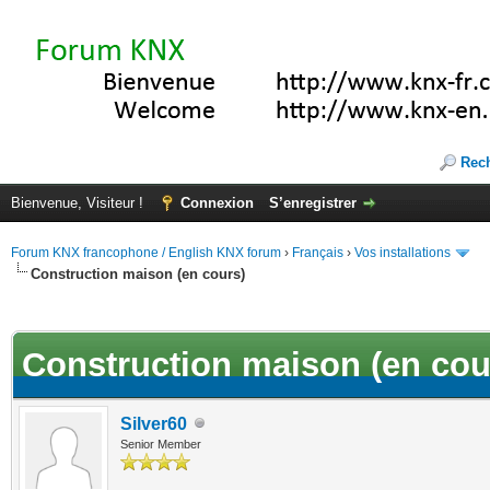
Rec
Bienvenue, Visiteur !
Connexion
S’enregistrer
Forum KNX francophone / English KNX forum
›
Français
›
Vos installations
Construction maison (en cours)
(s))
Construction maison (en cou
Silver60
Senior Member