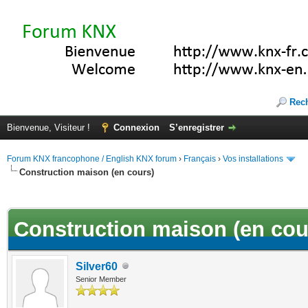
Rec
Bienvenue, Visiteur !
Connexion
S’enregistrer
Forum KNX francophone / English KNX forum
›
Français
›
Vos installations
Construction maison (en cours)
(s))
Construction maison (en cou
Silver60
Senior Member