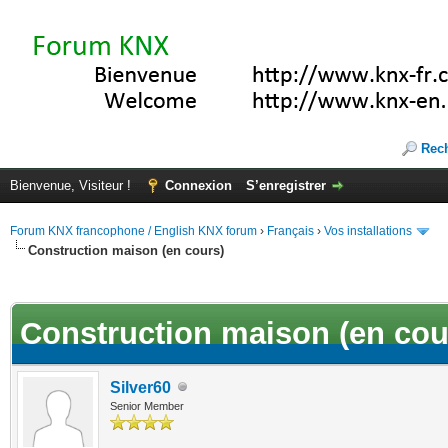
Rec
Bienvenue, Visiteur !
Connexion
S’enregistrer
Forum KNX francophone / English KNX forum
›
Français
›
Vos installations
Construction maison (en cours)
(s))
Construction maison (en cou
Silver60
Senior Member