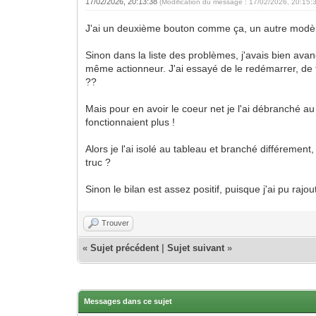
17/02/2026, 20:13:38
(Modification du message : 17/02/2026, 20:15:
J'ai un deuxième bouton comme ça, un autre modèle
Sinon dans la liste des problèmes, j'avais bien avan
même actionneur. J'ai essayé de le redémarrer, de té
??
Mais pour en avoir le coeur net je l'ai débranché a
fonctionnaient plus !
Alors je l'ai isolé au tableau et branché différemen
truc ?
Sinon le bilan est assez positif, puisque j'ai pu rajo
Trouver
«
Sujet précédent
|
Sujet suivant
»
Messages dans ce sujet