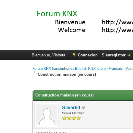
Bienvenue, Visiteur !
Connexion
S’enregistrer
Forum KNX francophone / English KNX forum
›
Français
›
Vos 
Construction maison (en cours)
Moyenne : 0 (0 vote(s))
1
2
3
4
5
Construction maison (en cours)
Silver60
Senior Member