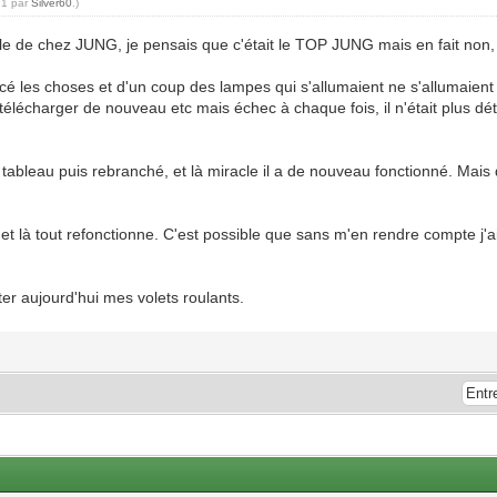
31 par
Silver60
.)
 de chez JUNG, je pensais que c'était le TOP JUNG mais en fait non, i
cé les choses et d'un coup des lampes qui s'allumaient ne s'allumaient pl
lécharger de nouveau etc mais échec à chaque fois, il n'était plus détec
u tableau puis rebranché, et là miracle il a de nouveau fonctionné. Mai
t, et là tout refonctionne. C'est possible que sans m'en rendre compte j'
uter aujourd'hui mes volets roulants.