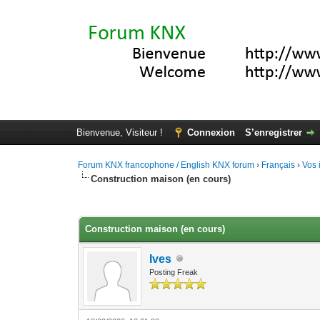
Bienvenue, Visiteur !
Connexion
S’enregistrer
Forum KNX francophone / English KNX forum
›
Français
›
Vos 
Construction maison (en cours)
Moyenne : 0 (0 vote(s))
1
2
3
4
5
Construction maison (en cours)
Ives
Posting Freak