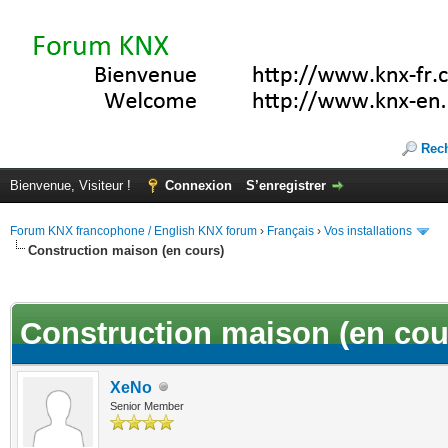
Rec
Bienvenue, Visiteur !
Connexion
S’enregistrer
Forum KNX francophone / English KNX forum
›
Français
›
Vos installations
Construction maison (en cours)
(s))
Construction maison (en cou
XeNo
Senior Member