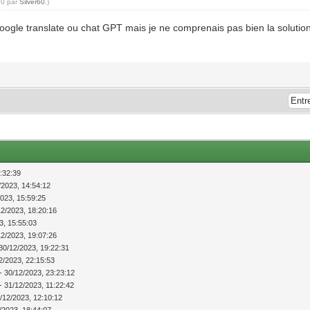
30 par
Silver60
.)
 google translate ou chat GPT mais je ne comprenais pas bien la solutio
:32:39
/2023, 14:54:12
2023, 15:59:25
12/2023, 18:20:16
3, 15:55:03
12/2023, 19:07:26
30/12/2023, 19:22:31
2/2023, 22:15:53
- 30/12/2023, 23:23:12
- 31/12/2023, 11:22:42
/12/2023, 12:10:12
/2023, 18:44:07