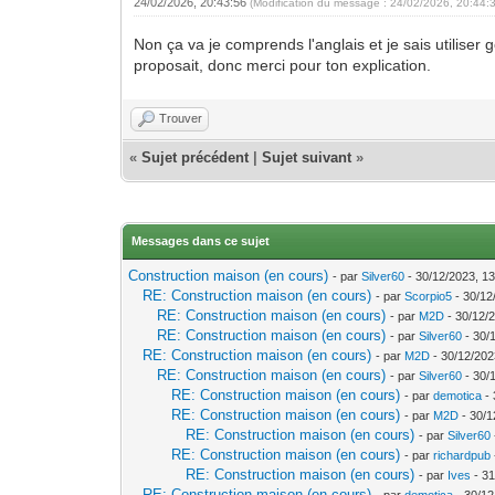
24/02/2026, 20:43:56
(Modification du message : 24/02/2026, 20:44:
Non ça va je comprends l'anglais et je sais utiliser
proposait, donc merci pour ton explication.
Trouver
«
Sujet précédent
|
Sujet suivant
»
Messages dans ce sujet
Construction maison (en cours)
- par
Silver60
- 30/12/2023, 13
RE: Construction maison (en cours)
- par
Scorpio5
- 30/12
RE: Construction maison (en cours)
- par
M2D
- 30/12/
RE: Construction maison (en cours)
- par
Silver60
- 30/
RE: Construction maison (en cours)
- par
M2D
- 30/12/202
RE: Construction maison (en cours)
- par
Silver60
- 30/
RE: Construction maison (en cours)
- par
demotica
- 
RE: Construction maison (en cours)
- par
M2D
- 30/1
RE: Construction maison (en cours)
- par
Silver60
RE: Construction maison (en cours)
- par
richardpub
RE: Construction maison (en cours)
- par
Ives
- 31
RE: Construction maison (en cours)
- par
demotica
- 30/12