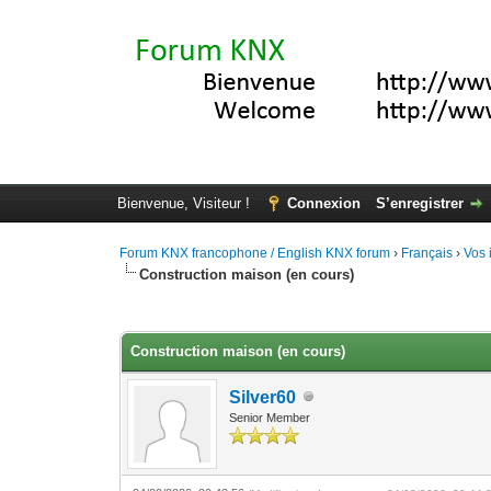
Bienvenue, Visiteur !
Connexion
S’enregistrer
Forum KNX francophone / English KNX forum
›
Français
›
Vos 
Construction maison (en cours)
Moyenne : 0 (0 vote(s))
1
2
3
4
5
Construction maison (en cours)
Silver60
Senior Member