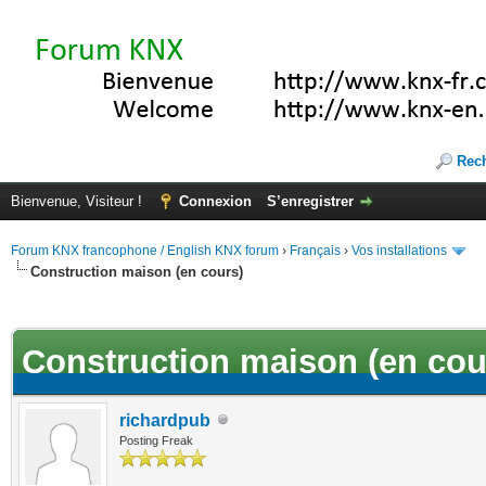
Rec
Bienvenue, Visiteur !
Connexion
S’enregistrer
Forum KNX francophone / English KNX forum
›
Français
›
Vos installations
Construction maison (en cours)
(s))
Construction maison (en cou
richardpub
Posting Freak