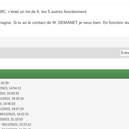
BC, c'était un lot de 6, les 5 autres fonctionnent.
emagne. Si tu as le contact de M. DEMANET je veux bien. En fonction du d
:32:39
/2023, 14:54:12
2023, 15:59:25
12/2023, 18:20:16
3, 15:55:03
12/2023, 19:07:26
30/12/2023, 19:22:31
2/2023, 22:15:53
- 30/12/2023, 23:23:12