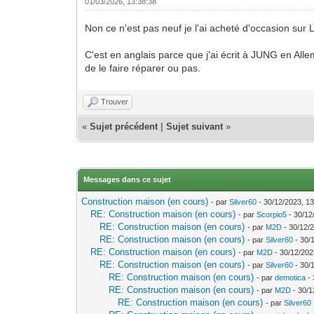
01/03/2026, 13:38:38
Non ce n'est pas neuf je l'ai acheté d'occasion sur L
C'est en anglais parce que j'ai écrit à JUNG en All
de le faire réparer ou pas.
Trouver
«
Sujet précédent
|
Sujet suivant
»
Messages dans ce sujet
Construction maison (en cours)
- par
Silver60
- 30/12/2023, 13
RE: Construction maison (en cours)
- par
Scorpio5
- 30/12
RE: Construction maison (en cours)
- par
M2D
- 30/12/
RE: Construction maison (en cours)
- par
Silver60
- 30/
RE: Construction maison (en cours)
- par
M2D
- 30/12/202
RE: Construction maison (en cours)
- par
Silver60
- 30/
RE: Construction maison (en cours)
- par
demotica
- 
RE: Construction maison (en cours)
- par
M2D
- 30/1
RE: Construction maison (en cours)
- par
Silver60