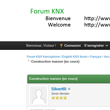
Bienvenue, Visiteur !
Connexion
S’enregistrer
Forum KNX francophone / English KNX forum
›
Français
›
Vos 
Construction maison (en cours)
Moyenne : 0 (0 vote(s))
1
2
3
4
5
Construction maison (en cours)
Silver60
Senior Member