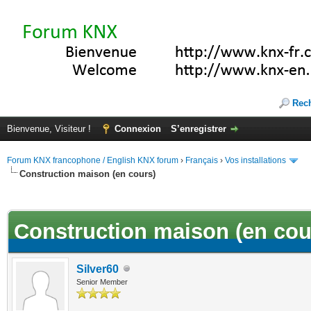
Rec
Bienvenue, Visiteur !
Connexion
S’enregistrer
Forum KNX francophone / English KNX forum
›
Français
›
Vos installations
Construction maison (en cours)
(s))
Construction maison (en cou
Silver60
Senior Member