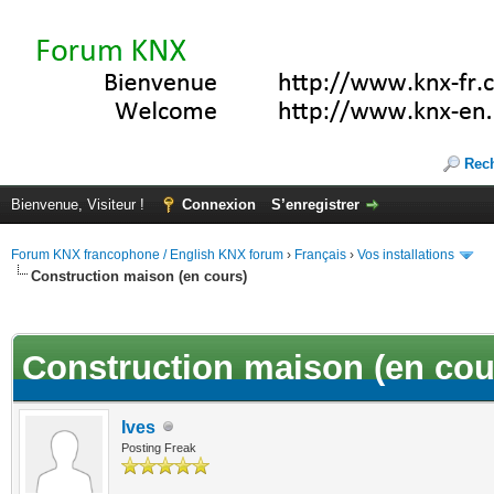
Rec
Bienvenue, Visiteur !
Connexion
S’enregistrer
Forum KNX francophone / English KNX forum
›
Français
›
Vos installations
Construction maison (en cours)
(s))
Construction maison (en cou
Ives
Posting Freak