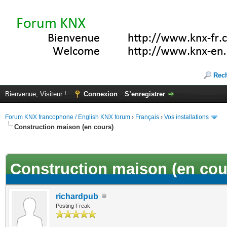
Rec
Bienvenue, Visiteur !
Connexion
S’enregistrer
Forum KNX francophone / English KNX forum
›
Français
›
Vos installations
Construction maison (en cours)
(s))
Construction maison (en cou
richardpub
Posting Freak