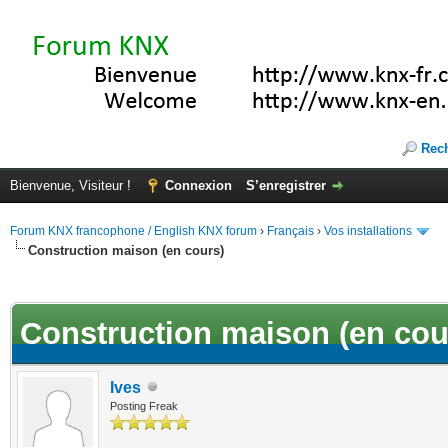
Rec
Bienvenue, Visiteur !
Connexion
S’enregistrer
Forum KNX francophone / English KNX forum
›
Français
›
Vos installations
Construction maison (en cours)
(s))
Construction maison (en cou
Ives
Posting Freak