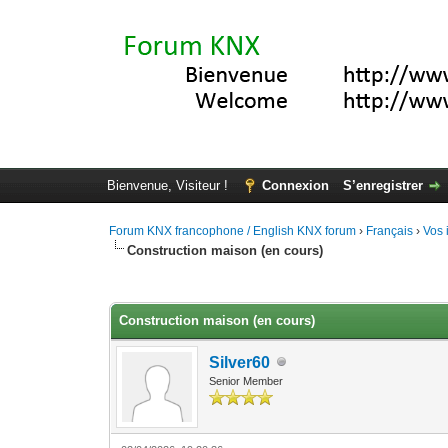
Bienvenue, Visiteur !
Connexion
S’enregistrer
Forum KNX francophone / English KNX forum
›
Français
›
Vos 
Construction maison (en cours)
Moyenne : 0 (0 vote(s))
1
2
3
4
5
Construction maison (en cours)
Silver60
Senior Member