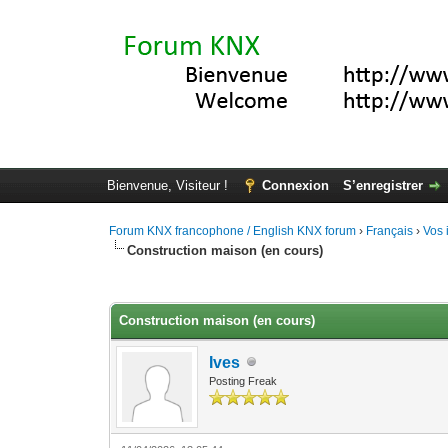
Bienvenue, Visiteur !
Connexion
S’enregistrer
Forum KNX francophone / English KNX forum
›
Français
›
Vos 
Construction maison (en cours)
Moyenne : 0 (0 vote(s))
1
2
3
4
5
Construction maison (en cours)
Ives
Posting Freak