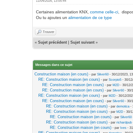
11/04/2026, 13:05:44
Certaines alimentation KNX,
comme celle-ci
, dispo
Ou tu ajoutes un
alimentation de ce type
Trouver
«
Sujet précédent
|
Sujet suivant
»
Messages dans ce sujet
Construction maison (en cours)
- par
Silver60
- 30/12/2023, 13
RE: Construction maison (en cours)
- par
Scorpio5
- 30/12
RE: Construction maison (en cours)
- par
M2D
- 30/12/
RE: Construction maison (en cours)
- par
Silver60
- 30/
RE: Construction maison (en cours)
- par
M2D
- 30/12/202
RE: Construction maison (en cours)
- par
Silver60
- 30/
RE: Construction maison (en cours)
- par
demotica
- 
RE: Construction maison (en cours)
- par
M2D
- 30/1
RE: Construction maison (en cours)
- par
Silver60
RE: Construction maison (en cours)
- par
richardpub
RE: Construction maison (en cours)
- par
Ives
- 31
RE: Construction maison (en cours)
- par
demotica
- 30/12