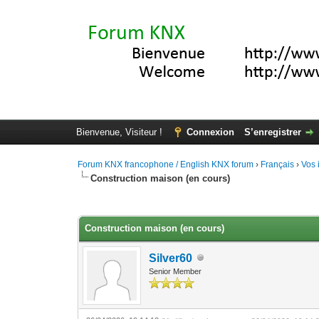
Bienvenue, Visiteur !
Connexion
S’enregistrer
Forum KNX francophone / English KNX forum
›
Français
›
Vos 
Construction maison (en cours)
Moyenne : 0 (0 vote(s))
1
2
3
4
5
Construction maison (en cours)
Silver60
Senior Member