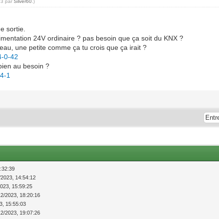
23 par
Silver60
.)
e sortie.
limentation 24V ordinaire ? pas besoin que ça soit du KNX ?
au, une petite comme ça tu crois que ça irait ?
4-0-42
 bien au besoin ?
-4-1
:32:39
/2023, 14:54:12
2023, 15:59:25
12/2023, 18:20:16
3, 15:55:03
12/2023, 19:07:26