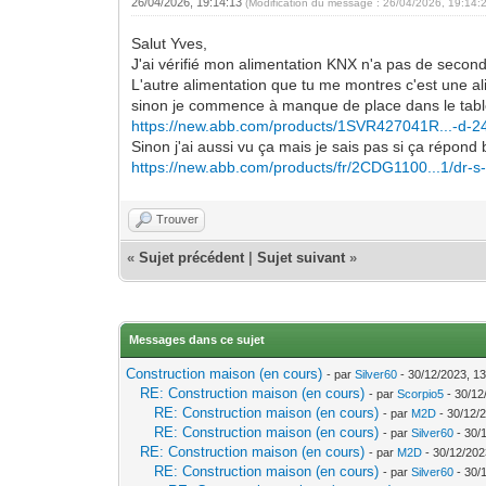
26/04/2026, 19:14:13
(Modification du message : 26/04/2026, 19:14:
Salut Yves,
J'ai vérifié mon alimentation KNX n'a pas de second
L'autre alimentation que tu me montres c'est une a
sinon je commence à manque de place dans le table
https://new.abb.com/products/1SVR427041R...-d-2
Sinon j'ai aussi vu ça mais je sais pas si ça répond
https://new.abb.com/products/fr/2CDG1100...1/dr-s
Trouver
«
Sujet précédent
|
Sujet suivant
»
Messages dans ce sujet
Construction maison (en cours)
- par
Silver60
- 30/12/2023, 13
RE: Construction maison (en cours)
- par
Scorpio5
- 30/12
RE: Construction maison (en cours)
- par
M2D
- 30/12/
RE: Construction maison (en cours)
- par
Silver60
- 30/
RE: Construction maison (en cours)
- par
M2D
- 30/12/202
RE: Construction maison (en cours)
- par
Silver60
- 30/