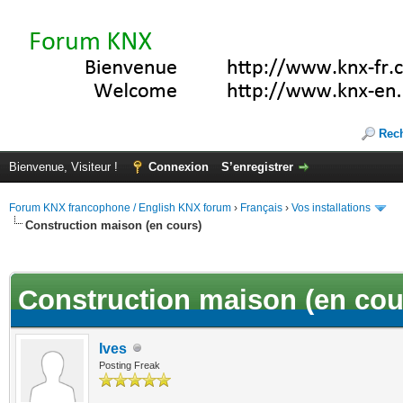
Rec
Bienvenue, Visiteur !
Connexion
S’enregistrer
Forum KNX francophone / English KNX forum
›
Français
›
Vos installations
Construction maison (en cours)
(s))
Construction maison (en cou
Ives
Posting Freak