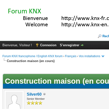
Rec
Bienvenue, Visiteur !
Connexion
S’enregistrer
Forum KNX francophone / English KNX forum
›
Français
›
Vos installations
Construction maison (en cours)
(s))
Construction maison (en cou
Silver60
Senior Member