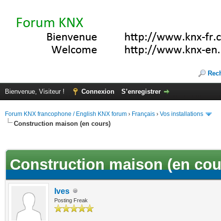
Rec
Bienvenue, Visiteur !
Connexion
S’enregistrer
Forum KNX francophone / English KNX forum
›
Français
›
Vos installations
Construction maison (en cours)
(s))
Construction maison (en cou
Ives
Posting Freak